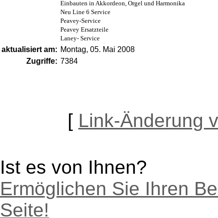
Einbauten in Akkordeon, Orgel und Harmonika
Neu Line 6 Service
Peavey-Service
Peavey Ersatzteile
Laney- Service
aktualisiert am:
Montag, 05. Mai 2008
Zugriffe:
7384
[
Link-Änderung 
Ist es von Ihnen?
Ermöglichen Sie Ihren Be
Seite!