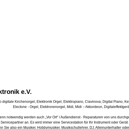
tronik e.V.
 digitale Kirchenorgel, Elektronik Orgel, Elektropiano, Clavinova, Digital Piano, K
Electone - Orgel, Elektronenorgel, Midi, Midi – Akkordeon, Digitaleffektg
nn notwendig werden auch „Vor Ort“ / Außendienst - Reparaturen von uns durchgefü
Servicepartner an. Es wird immer eine Servicestation für Ihr Instrument oder Gerä
n Sie also ein Musiker, Hobbymusiker, Musikschullehrer, DJ, Alleinunterhalter oder 