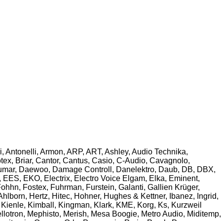
i, Antonelli, Armon, ARP, ART, Ashley, Audio Technika,
ex, Briar, Cantor, Cantus, Casio, C-Audio, Cavagnolo,
Crumar, Daewoo, Damage Controll, Danelektro, Daub, DB, DBX,
EES, EKO, Electrix, Electro Voice Elgam, Elka, Eminent,
Fohhn, Fostex, Fuhrman, Furstein, Galanti, Gallien Krüger,
orn, Hertz, Hitec, Hohner, Hughes & Kettner, Ibanez, Ingrid,
 Kienle, Kimball, Kingman, Klark, KME, Korg, Ks, Kurzweil
llotron, Mephisto, Merish, Mesa Boogie, Metro Audio, Miditemp,