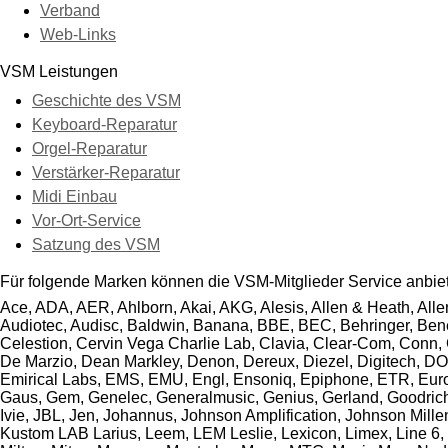
Verband
Web-Links
VSM Leistungen
Geschichte des VSM
Keyboard-Reparatur
Orgel-Reparatur
Verstärker-Reparatur
Midi Einbau
Vor-Ort-Service
Satzung des VSM
Für folgende Marken können die VSM-Mitglieder Service anbie
Ace, ADA, AER, Ahlborn, Akai, AKG, Alesis, Allen & Heath, Alle
Audiotec, Audisc, Baldwin, Banana, BBE, BEC, Behringer, Bened
Celestion, Cervin Vega Charlie Lab, Clavia, Clear-Com, Conn,
De Marzio, Dean Markley, Denon, Dereux, Diezel, Digitech, DO
Emirical Labs, EMS, EMU, Engl, Ensoniq, Epiphone, ETR, Eurolite
Gaus, Gem, Genelec, Generalmusic, Genius, Gerland, Goodrich,
Ivie, JBL, Jen, Johannus, Johnson Amplification, Johnson Mill
Kustom LAB Larius, Leem, LEM Leslie, Lexicon, Limex, Line 6, L