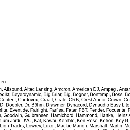
ten:
n, Allsound, Altec Lansing, Amcron, American DJ, Ampeg , Antar
ikt, Beyerdynamic, Big Briar, Big, Bogner, Bontempi, Boss, Bot
 Content, Cordovox, Craaft, Crate, CRB, Crest Audio, Crown, 
D, Doepfer, Dr. Böhm, Drawmer, Dynacord, Dynaudio Easy Lite, 
, Eventide, Fairlight, Farfisa, Fatar, FBT, Fender, Focusrite, 
 Goodwin, Gulbransen, Hamichord, Hammond, Hartke, Heinz Ahlb
enium Jordi, JVC, Kat, Kawai, Kemble, Ken Rose, Ketron, Key B,
ion Tracks, Lowrey, Luxor, Mackie Marion, Marshall, Martin, Me