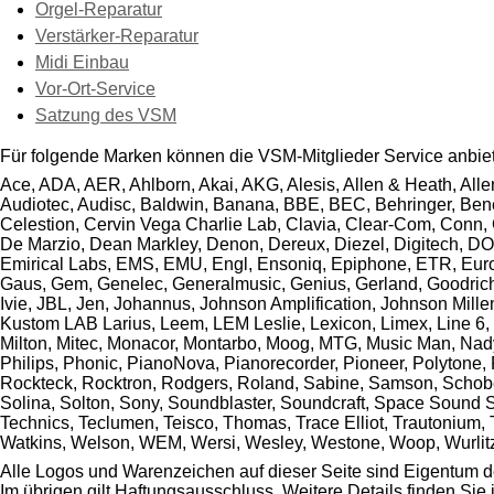
Orgel-Reparatur
Verstärker-Reparatur
Midi Einbau
Vor-Ort-Service
Satzung des VSM
Für folgende Marken können die VSM-Mitglieder Service anbie
Ace, ADA, AER, Ahlborn, Akai, AKG, Alesis, Allen & Heath, Alle
Audiotec, Audisc, Baldwin, Banana, BBE, BEC, Behringer, Bened
Celestion, Cervin Vega Charlie Lab, Clavia, Clear-Com, Conn,
De Marzio, Dean Markley, Denon, Dereux, Diezel, Digitech, DO
Emirical Labs, EMS, EMU, Engl, Ensoniq, Epiphone, ETR, Eurolite
Gaus, Gem, Genelec, Generalmusic, Genius, Gerland, Goodrich,
Ivie, JBL, Jen, Johannus, Johnson Amplification, Johnson Mill
Kustom LAB Larius, Leem, LEM Leslie, Lexicon, Limex, Line 6, L
Milton, Mitec, Monacor, Montarbo, Moog, MTG, Music Man, Nady
Philips, Phonic, PianoNova, Pianorecorder, Pioneer, Polytone
Rockteck, Rocktron, Rodgers, Roland, Sabine, Samson, Schober
Solina, Solton, Sony, Soundblaster, Soundcraft, Space Sound Sp
Technics, Teclumen, Teisco, Thomas, Trace Elliot, Trautonium, T
Watkins, Welson, WEM, Wersi, Wesley, Westone, Woop, Wurlitze
Alle Logos und Warenzeichen auf dieser Seite sind Eigentum de
Im übrigen gilt Haftungsausschluss. Weitere Details finden Sie