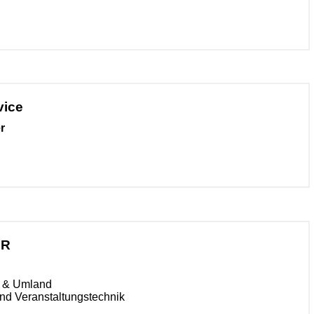
vice
r
IR
n & Umland
nd Veranstaltungstechnik