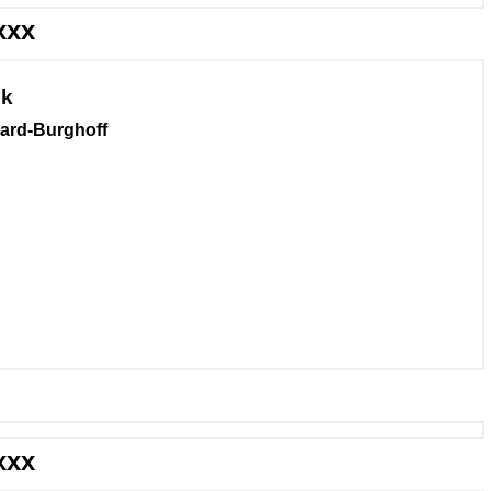
xxx
ik
ard-Burghoff
xxx