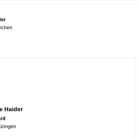
der
ünchen
e Haider
ard
hüringen