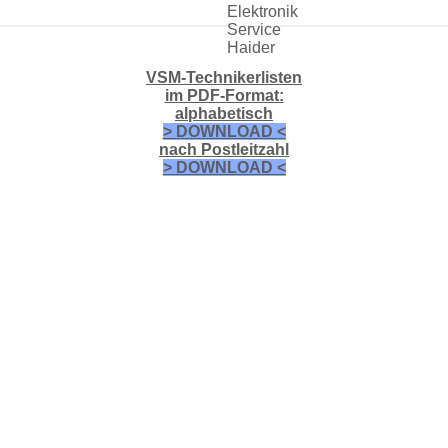
VSM-Technikerlisten
im PDF-Format:
alphabetisch
> DOWNLOAD <
nach Postleitzahl
> DOWNLOAD <