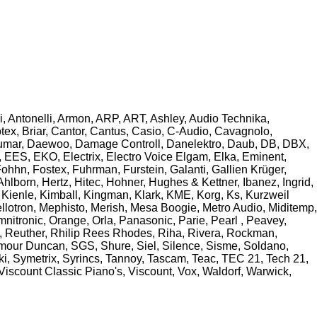
i, Antonelli, Armon, ARP, ART, Ashley, Audio Technika,
ex, Briar, Cantor, Cantus, Casio, C-Audio, Cavagnolo,
Crumar, Daewoo, Damage Controll, Danelektro, Daub, DB, DBX,
EES, EKO, Electrix, Electro Voice Elgam, Elka, Eminent,
Fohhn, Fostex, Fuhrman, Furstein, Galanti, Gallien Krüger,
orn, Hertz, Hitec, Hohner, Hughes & Kettner, Ibanez, Ingrid,
 Kienle, Kimball, Kingman, Klark, KME, Korg, Ks, Kurzweil
llotron, Mephisto, Merish, Mesa Boogie, Metro Audio, Miditemp,
tronic, Orange, Orla, Panasonic, Parie, Pearl , Peavey,
, Reuther, Rhilip Rees Rhodes, Riha, Rivera, Rockman,
ymour Duncan, SGS, Shure, Siel, Silence, Sisme, Soldano,
ki, Symetrix, Syrincs, Tannoy, Tascam, Teac, TEC 21, Tech 21,
 Viscount Classic Piano's, Viscount, Vox, Waldorf, Warwick,