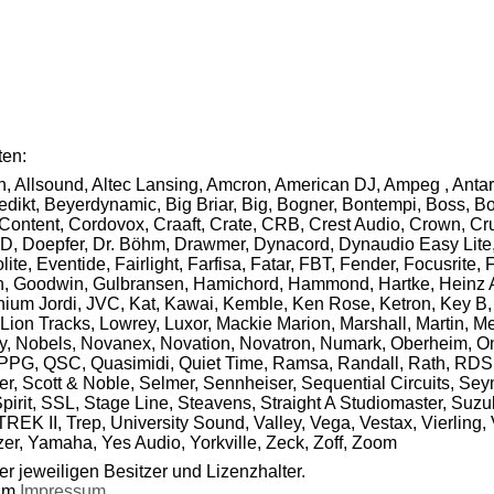
ten:
n, Allsound, Altec Lansing, Amcron, American DJ, Ampeg , Antar
ikt, Beyerdynamic, Big Briar, Big, Bogner, Bontempi, Boss, Bot
 Content, Cordovox, Craaft, Crate, CRB, Crest Audio, Crown, 
D, Doepfer, Dr. Böhm, Drawmer, Dynacord, Dynaudio Easy Lite, 
, Eventide, Fairlight, Farfisa, Fatar, FBT, Fender, Focusrite, 
 Goodwin, Gulbransen, Hamichord, Hammond, Hartke, Heinz Ahlb
enium Jordi, JVC, Kat, Kawai, Kemble, Ken Rose, Ketron, Key B,
ion Tracks, Lowrey, Luxor, Mackie Marion, Marshall, Martin, Me
, Nobels, Novanex, Novation, Novatron, Numark, Oberheim, Omni
, PPG, QSC, Quasimidi, Quiet Time, Ramsa, Randall, Rath, RDS
, Scott & Noble, Selmer, Sennheiser, Sequential Circuits, Se
irit, SSL, Stage Line, Steavens, Straight A Studiomaster, Suzu
REK II, Trep, University Sound, Valley, Vega, Vestax, Vierling,
r, Yamaha, Yes Audio, Yorkville, Zeck, Zoff, Zoom
r jeweiligen Besitzer und Lizenzhalter.
 im
Impressum
.