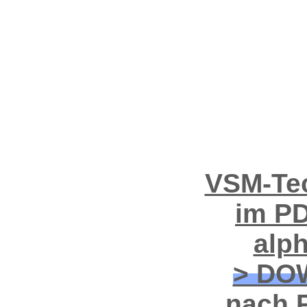
VSM-Tec
im PD
alp
> DO
nach P