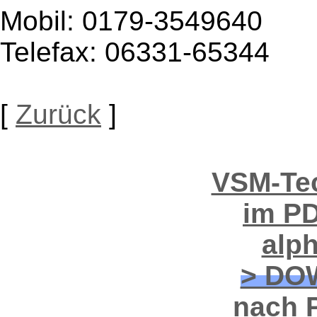
Mobil: 0179-3549640
Telefax: 06331-65344
[
Zurück
]
VSM-Tec
im PD
alp
> DO
nach P