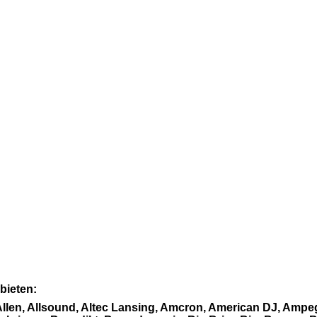
bieten:
Allen, Allsound, Altec Lansing, Amcron, American DJ, Ampeg 