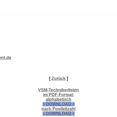
ent.de
[
Zurück
]
VSM-Technikerlisten
im PDF-Format:
alphabetisch
> DOWNLOAD <
nach Postleitzahl
> DOWNLOAD <