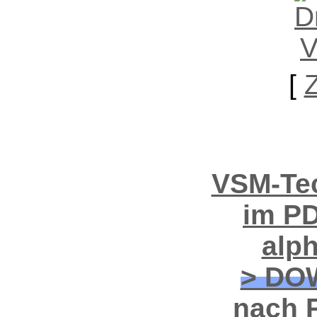
[
VSM-Tec
im PD
alp
> DO
nach P