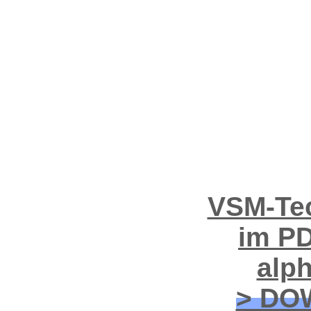
VSM-Tec
im PD
alp
> DO