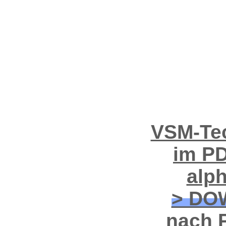
VSM-Tec
im PD
alp
> DO
nach P