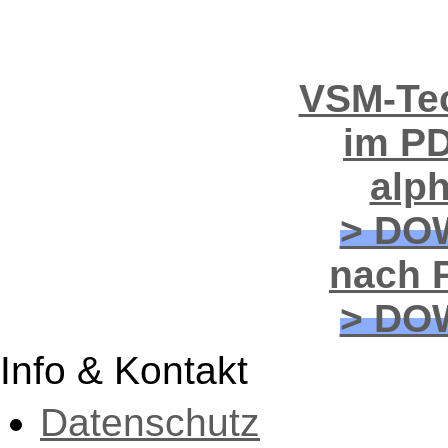
VSM-Tec
im PD
alp
> DO
nach P
> DO
Info & Kontakt
Datenschutz