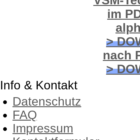
VSM-Tec
im PD
alp
> DO
nach P
> DO
Info & Kontakt
Datenschutz
FAQ
Impressum